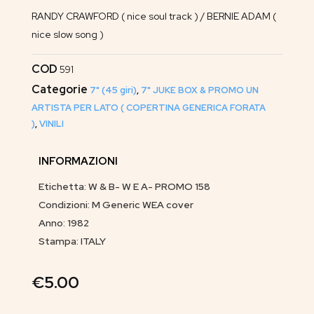
RANDY CRAWFORD ( nice soul track ) / BERNIE ADAM (
nice slow song )
COD
591
Categorie
7" (45 giri)
,
7" JUKE BOX & PROMO UN
ARTISTA PER LATO ( COPERTINA GENERICA FORATA
)
,
VINILI
INFORMAZIONI
Etichetta: W & B- W E A- PROMO 158
Condizioni: M Generic WEA cover
Anno: 1982
Stampa: ITALY
€
5.00