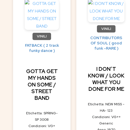
VINILI
VINILI
CONTRIBUTORS
OF SOUL ( good
FATBACK ( 2 track
funk -RARE )
funky dance )
I DON’T
GOTTA GET
KNOW / LOOK
MY HANDS
WHAT YOU
ON SOME /
DONE FOR ME
STREET
BAND
Etichetta: NEW MISS -
HA- 123
Etichetta: SPRING-
Condizioni: VG++
SP 3008
Generic
Condizioni: VG+
Anno: 1970