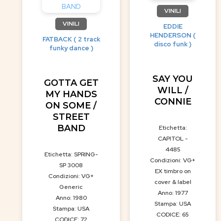
VINILI
VINILI
EDDIE
HENDERSON (
FATBACK ( 2 track
disco funk )
funky dance )
SAY YOU
GOTTA GET
WILL /
MY HANDS
CONNIE
ON SOME /
STREET
BAND
Etichetta:
CAPITOL -
4485
Etichetta: SPRING-
Condizioni: VG+
SP 3008
EX timbro on
Condizioni: VG+
cover & label
Generic
Anno: 1977
Anno: 1980
Stampa: USA
Stampa: USA
CODICE: 65
CODICE: 72