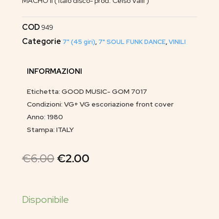
MACHO II ( italo disco- prod. Celso Valli )
COD
949
Categorie
7" (45 giri)
,
7" SOUL FUNK DANCE
,
VINILI
INFORMAZIONI
Etichetta: GOOD MUSIC- GOM 7017
Condizioni: VG+ VG escoriazione front cover
Anno: 1980
Stampa: ITALY
€
6.00
€
2.00