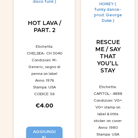
disco funk )
HONEY (
funky dance-
prod. George
Duke )
HOT LAVA /
PART. 2
RESCUE
Etichetta:
ME / SAY
CHELSEA- CH 3040
THAT
Condizioni: M-
YOU’LL
Generic, segno di
STAY
penna on label
Anno: 1976
Etichetta:
Stampa: USA
CAPITOL- 4888
CODICE: 56
Condizioni: VG+
€
4.00
VG+ stamp on
label & little
sticker on cover
Anno: 1980
AGGIUNGI
Stampa: USA
AL