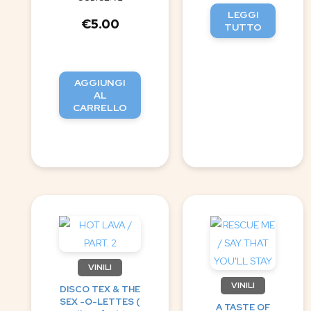
LEGGI
€
5.00
TUTTO
AGGIUNGI
AL
CARRELLO
VINILI
VINILI
DISCO TEX & THE
SEX -O-LETTES (
A TASTE OF