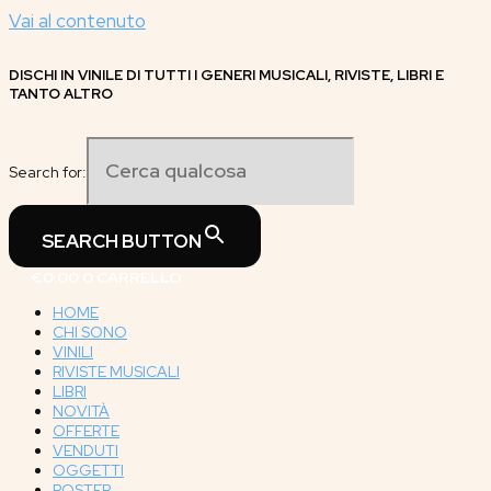
Vai al contenuto
DISCHI IN VINILE DI TUTTI I GENERI MUSICALI, RIVISTE, LIBRI E
TANTO ALTRO
Search for:
SEARCH BUTTON
€
0.00
0
CARRELLO
HOME
CHI SONO
VINILI
RIVISTE MUSICALI
LIBRI
NOVITÀ
OFFERTE
VENDUTI
OGGETTI
POSTER