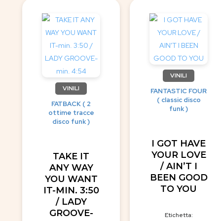
VINILI
VINILI
FANTASTIC FOUR
( classic disco
FATBACK ( 2
funk )
ottime tracce
disco funk )
I GOT HAVE
YOUR LOVE
TAKE IT
/ AIN’T I
ANY WAY
BEEN GOOD
YOU WANT
TO YOU
IT-MIN. 3:50
/ LADY
GROOVE-
Etichetta: