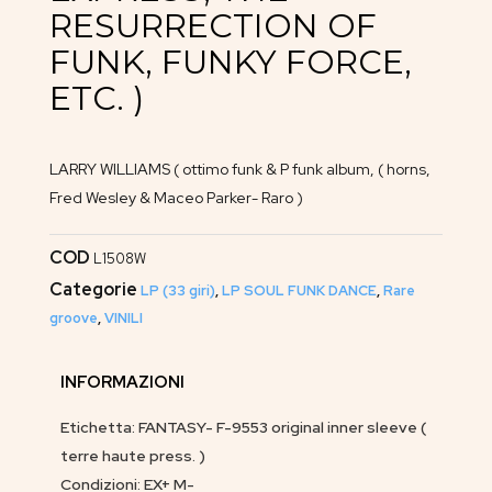
RESURRECTION OF
FUNK, FUNKY FORCE,
ETC. )
LARRY WILLIAMS ( ottimo funk & P funk album, ( horns,
Fred Wesley & Maceo Parker- Raro )
COD
L1508W
Categorie
LP (33 giri)
,
LP SOUL FUNK DANCE
,
Rare
groove
,
VINILI
INFORMAZIONI
Etichetta: FANTASY- F-9553 original inner sleeve (
terre haute press. )
Condizioni: EX+ M-