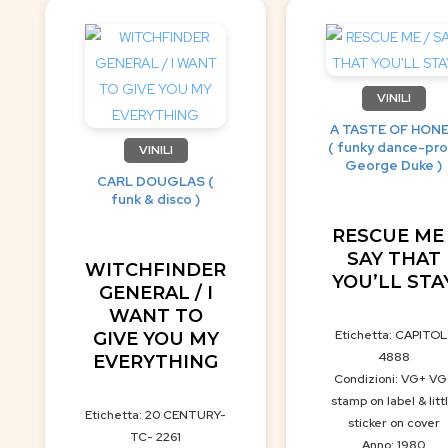
VINILI
A TASTE OF HON
( funky dance-pro
VINILI
George Duke )
CARL DOUGLAS (
funk & disco )
RESCUE ME 
SAY THAT
WITCHFINDER
YOU’LL STA
GENERAL / I
WANT TO
Etichetta: CAPITOL
GIVE YOU MY
4888
EVERYTHING
Condizioni: VG+ VG
stamp on label & litt
Etichetta: 20 CENTURY-
sticker on cover
TC- 2261
Anno: 1980