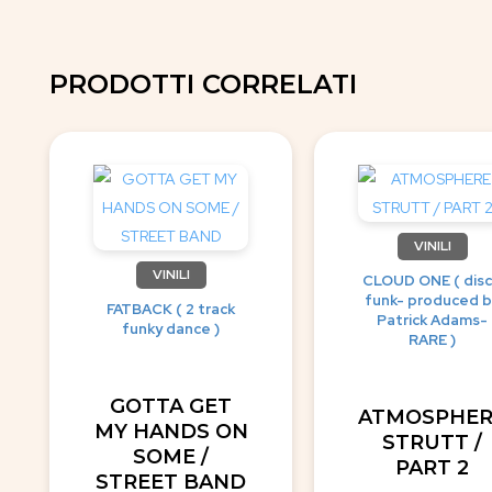
PRODOTTI CORRELATI
VINILI
VINILI
CLOUD ONE ( dis
funk- produced b
FATBACK ( 2 track
Patrick Adams-
funky dance )
RARE )
GOTTA GET
ATMOSPHER
MY HANDS ON
STRUTT /
SOME /
PART 2
STREET BAND