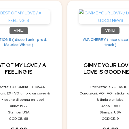
VINILI
VINILI
IONS ( disco funk- prod.
AVA CHERRY ( nice disco
Maurice White )
track )
T OF MY LOVE / A
GIMME YOUR LOVI
FEELING IS
LOVE IS GOOD N
chetta: COLUMBIA- 3-10544
Etichetta: R S O- RS 101
oni: EX+ VG timbro on cover &
Condizioni: VG+ VG+ sticker 
el+ segno di penna on label
& timbro on label
Anno: 1977
Anno: 1980
Stampa: USA
Stampa: USA
CODICE: 68
CODICE: 9