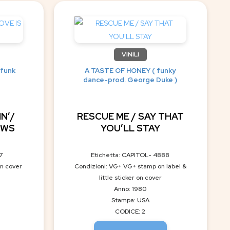
VINILI
 funk
A TASTE OF HONEY ( funky
dance-prod. George Duke )
N’/
RESCUE ME / SAY THAT
EWS
YOU’LL STAY
7
Etichetta: CAPITOL- 4888
on cover
Condizioni: VG+ VG+ stamp on label &
little sticker on cover
Anno: 1980
Stampa: USA
CODICE: 2