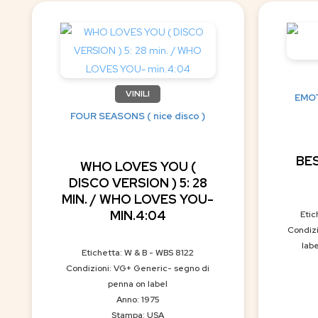
VINILI
EMOT
FOUR SEASONS ( nice disco )
BES
WHO LOVES YOU (
DISCO VERSION ) 5: 28
MIN. / WHO LOVES YOU-
MIN.4:04
Eti
Condizi
lab
Etichetta: W & B - WBS 8122
Condizioni: VG+ Generic- segno di
penna on label
Anno: 1975
Stampa: USA