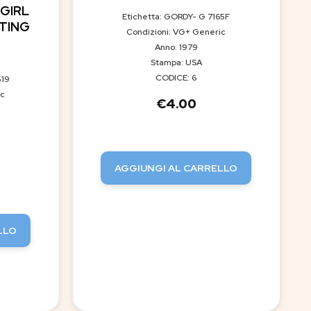
 GIRL
Etichetta: GORDY- G 7165F
ATING
Condizioni: VG+ Generic
Anno: 1979
Stampa: USA
CODICE: 6
519
ic
€
4.00
AGGIUNGI AL CARRELLO
LLO