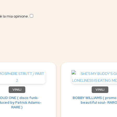
 la mia opinione.
​
VINILI
VINILI
OUD ONE ( disco funk-
BOBBY WILLIAMS ( promo
uced by Patrick Adams-
beautiful soul- RARO
RARE )