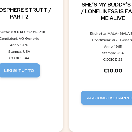
SHE’S MY BUDDY’S
OSPHERE STRUTT /
/ LONELINESS IS E
PART 2
ME ALIVE
hetta: P & P RECORDS- P 111
Etichetta: MALA- MALA 
Condizioni: VG Generic
Condizioni: VG+ Gener
Anno: 1976
Anno: 1965
Stampa: USA
Stampa: USA
CODICE: 44
CODICE: 23
€
10.00
LEGGI TUTTO
AGGIUNGI AL CARRE