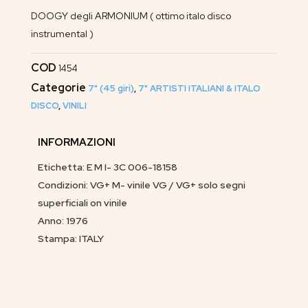
DOOGY degli ARMONIUM ( ottimo italo disco
instrumental )
COD
1454
Categorie
7" (45 giri)
,
7" ARTISTI ITALIANI & ITALO
DISCO
,
VINILI
INFORMAZIONI
Etichetta: E M I- 3C 006-18158
Condizioni: VG+ M- vinile VG / VG+ solo segni
superficiali on vinile
Anno: 1976
Stampa: ITALY