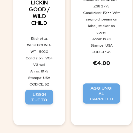
LICKIN
ZS8 2775
GOOD /
Condizioni: EX++ VG+
WILD
segno di penna on
CHILD
label, sticker on
cover
Etichetta:
Anno: 1978
WESTBOUND-
Stampa: USA
WT- 5020
CODICE: 49
Condizioni: VG+
€
4.00
VG wol
Anno: 1975
Stampa: USA
CODICE: 52
AGGIUNGI
AL
LEGGI
CARRELLO
TUTTO