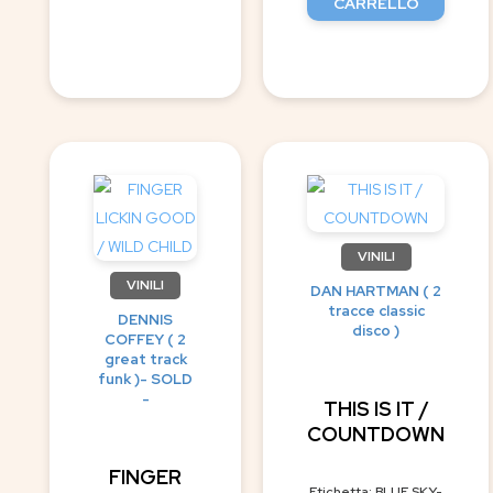
CARRELLO
VINILI
VINILI
DAN HARTMAN ( 2
tracce classic
DENNIS
disco )
COFFEY ( 2
great track
funk )- SOLD
-
THIS IS IT /
COUNTDOWN
FINGER
Etichetta: BLUE SKY-