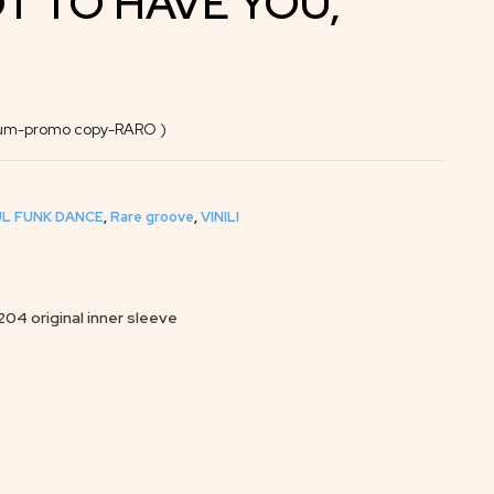
OT TO HAVE YOU,
bum-promo copy-RARO )
L FUNK DANCE
,
Rare groove
,
VINILI
4 original inner sleeve