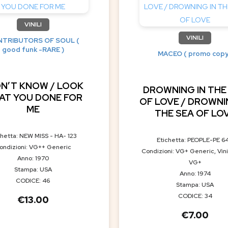
VINILI
VINILI
TRIBUTORS OF SOUL (
good funk -RARE )
MACEO ( promo copy
ON’T KNOW / LOOK
DROWNING IN THE
AT YOU DONE FOR
OF LOVE / DROWNI
ME
THE SEA OF LO
chetta: NEW MISS - HA- 123
Etichetta: PEOPLE-PE 6
ondizioni: VG++ Generic
Condizioni: VG+ Generic, Vini
Anno: 1970
VG+
Stampa: USA
Anno: 1974
CODICE: 46
Stampa: USA
CODICE: 34
€
13.00
€
7.00