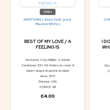
VINILI
EMOTIONS ( disco funk- prod.
CON
Maurice White )
BEST OF MY LOVE / A
I D
FEELING IS
WH
Etichetta: COLUMBIA- 3-10544
Condizioni: EX+ VG timbro on cover &
Eti
label+ segno di penna on label
C
Anno: 1977
Stampa: USA
CODICE: 68
€
4.00