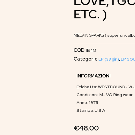
LOVE, I G
ETC. )
MELVIN SPARKS ( superfunk al
COD
1194M
Categorie
LP (33 giri)
,
LP SOU
INFORMAZIONI
Etichetta: WESTBOUND- W-20
Condizioni: M- VG Ring wear
Anno: 1975
Stampa: U S A
€
48.00