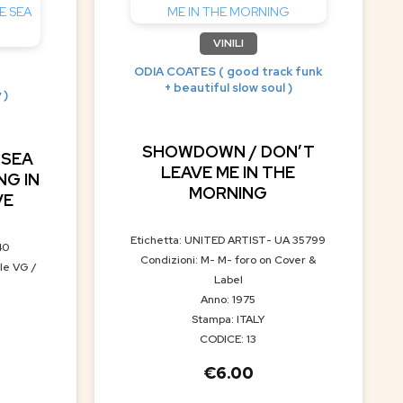
VINILI
ODIA COATES ( good track funk
+ beautiful slow soul )
 )
SHOWDOWN / DON’T
 SEA
LEAVE ME IN THE
NG IN
MORNING
VE
Etichetta: UNITED ARTIST- UA 35799
40
Condizioni: M- M- foro on Cover &
le VG /
Label
Anno: 1975
Stampa: ITALY
CODICE: 13
€
6.00