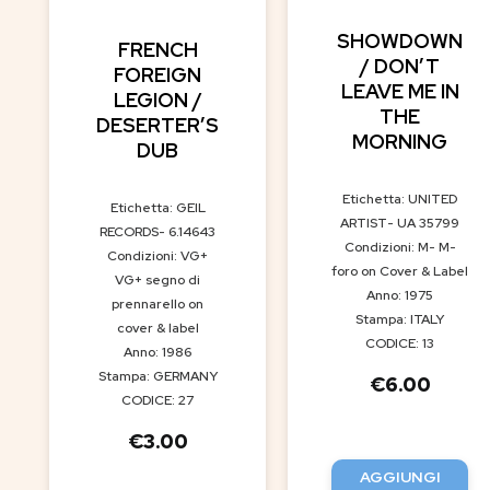
SHOWDOWN
FRENCH
/ DON’T
FOREIGN
LEAVE ME IN
LEGION /
THE
DESERTER’S
MORNING
DUB
Etichetta: UNITED
Etichetta: GEIL
ARTIST- UA 35799
RECORDS- 6.14643
Condizioni: M- M-
Condizioni: VG+
foro on Cover & Label
VG+ segno di
Anno: 1975
prennarello on
Stampa: ITALY
cover & label
CODICE: 13
Anno: 1986
Stampa: GERMANY
€
6.00
CODICE: 27
€
3.00
AGGIUNGI