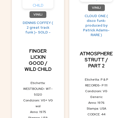
VINILI
VINILI
CLOUD ONE (
disco funk-
DENNIS COFFEY (
produced by
2 great track
Patrick Adams-
funk )- SOLD -
RARE )
FINGER
ATMOSPHERE
LICKIN
STRUTT /
GOOD /
PART 2
WILD CHILD
Etichetta: P & P
Etichetta:
RECORDS- P 111
WESTBOUND- WT-
Condizioni: VG
5020
Generic
Condizioni: VG+ VG
Anno: 1976
wol
Stampa: USA
Anno: 1975
CODICE: 44
Stampa: USA