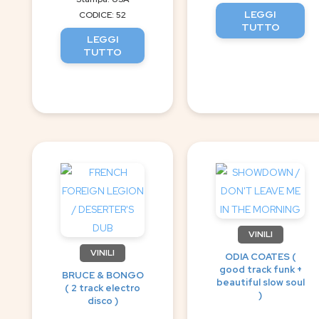
LEGGI
CODICE: 52
TUTTO
LEGGI
TUTTO
VINILI
VINILI
ODIA COATES (
good track funk +
BRUCE & BONGO
beautiful slow soul
( 2 track electro
)
disco )