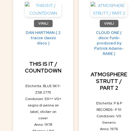
VINILI
VINILI
DAN HARTMAN ( 2
CLOUD ONE (
tracce classic
disco funk-
disco )
produced by
Patrick Adams-
RARE )
THIS IS IT /
COUNTDOWN
ATMOSPHERE
STRUTT /
Etichetta: BLUE SKY-
PART 2
ZS8 2775
Condizioni: EX++ VG+
Etichetta: P & P
segno di penna on
RECORDS- P 111
label, sticker on
Condizioni: VG
cover
Generic
Anno: 1978
Anno: 1976