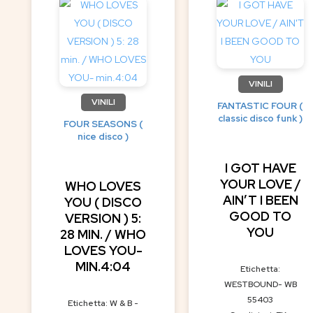
VINILI
VINILI
FANTASTIC FOUR (
classic disco funk )
FOUR SEASONS (
nice disco )
I GOT HAVE
YOUR LOVE /
WHO LOVES
AIN’T I BEEN
YOU ( DISCO
GOOD TO
VERSION ) 5:
YOU
28 MIN. / WHO
LOVES YOU-
MIN.4:04
Etichetta:
WESTBOUND- WB
55403
Etichetta: W & B -