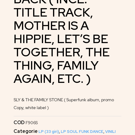
TITLE TRACK,
MOTHER IS A
HIPPIE, LET’S BE
TOGETHER, THE
THING, FAMILY
AGAIN, ETC. )
SLY & THE FAMILY STONE ( Superfunk album, promo
Copy, white label )
COD
F906S
Categorie
LP (33 giri)
,
LP SOUL FUNK DANCE
,
VINILI