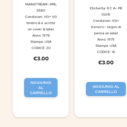
MAINSTREAM- MRL
Etichetta: R C A- PB
5580
10341
Condizioni: VG+ VG
Condizioni: VG+
timbro & e scritte
Generic- segno di
on cover & label
penna on label
Anno: 1976
Anno: 1975
Stampa: USA
Stampa: USA
CODICE: 20
CODICE: 16
€
3.00
€
3.00
AGGIUNGI
AGGIUNGI AL
AL
CARRELLO
CARRELLO