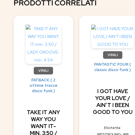
PRODOTTI CORRELATI
VINILI
FANTASTIC FOUR (
classic disco funk )
VINILI
FATBACK ( 2
ottime tracce
I GOT HAVE
disco funk )
YOUR LOVE /
AIN’T I BEEN
GOOD TO YOU
TAKE IT ANY
WAY YOU
WANT IT-
Etichetta:
MIN. 3:50 /
WESTBOUND- WB