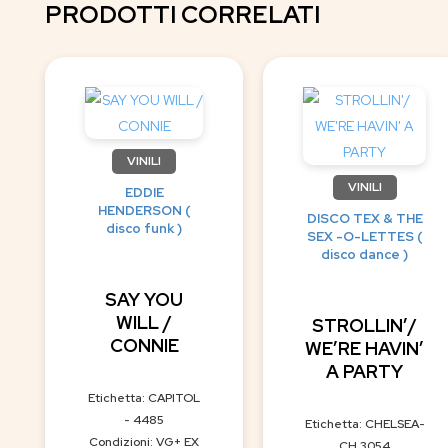
PRODOTTI CORRELATI
VINILI
VINILI
EDDIE
HENDERSON (
DISCO TEX & THE
disco funk )
SEX -O-LETTES (
disco dance )
SAY YOU
WILL /
STROLLIN’/
CONNIE
WE’RE HAVIN’
A PARTY
Etichetta: CAPITOL
- 4485
Etichetta: CHELSEA-
Condizioni: VG+ EX
CH 3054