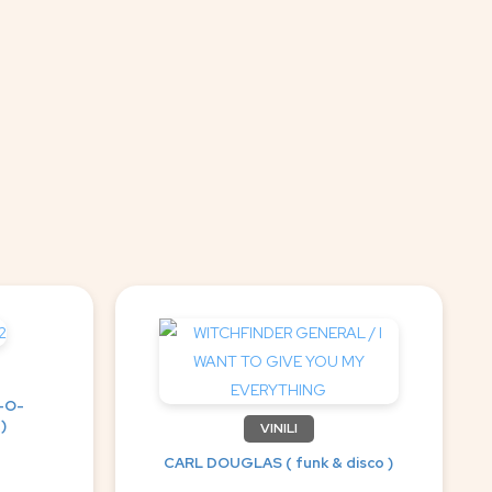
-O-
)
VINILI
CARL DOUGLAS ( funk & disco )