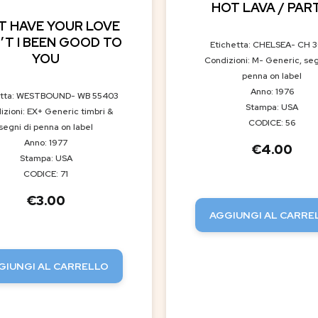
HOT LAVA / PART
OT HAVE YOUR LOVE
N’T I BEEN GOOD TO
Etichetta: CHELSEA- CH 
YOU
Condizioni: M- Generic, se
penna on label
Anno: 1976
etta: WESTBOUND- WB 55403
Stampa: USA
izioni: EX+ Generic timbri &
CODICE: 56
segni di penna on label
Anno: 1977
€
4.00
Stampa: USA
CODICE: 71
€
3.00
AGGIUNGI AL CARRE
GIUNGI AL CARRELLO