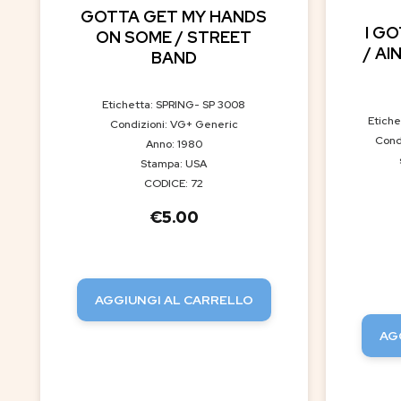
GOTTA GET MY HANDS
I G
ON SOME / STREET
/ AI
BAND
Etichetta: SPRING- SP 3008
Etich
Condizioni: VG+ Generic
Cond
Anno: 1980
Stampa: USA
CODICE: 72
€
5.00
AGGIUNGI AL CARRELLO
AG