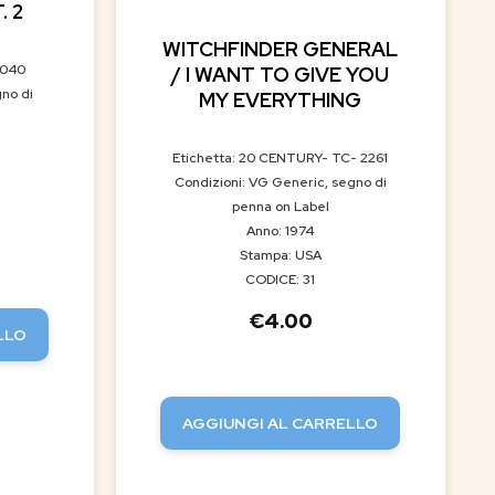
. 2
WITCHFINDER GENERAL
3040
/ I WANT TO GIVE YOU
gno di
MY EVERYTHING
Etichetta: 20 CENTURY- TC- 2261
Condizioni: VG Generic, segno di
penna on Label
Anno: 1974
Stampa: USA
CODICE: 31
€
4.00
LLO
AGGIUNGI AL CARRELLO