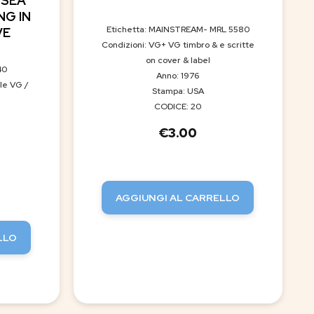
 SEA
NG IN
Etichetta: MAINSTREAM- MRL 5580
VE
Condizioni: VG+ VG timbro & e scritte
on cover & label
40
Anno: 1976
le VG /
Stampa: USA
CODICE: 20
€
3.00
AGGIUNGI AL CARRELLO
LLO