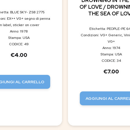
DROWNING IN THE
OF LOVE / DROWNI
hetta: BLUE SKY- ZS8 2775
THE SEA OF LO
oni: EX++ VG+ segno di penna
n label, sticker on cover
Etichetta: PEOPLE-PE 6
Anno: 1978
Condizioni: VG+ Generic, Vini
Stampa: USA
VG+
CODICE: 49
Anno: 1974
€
4.00
Stampa: USA
CODICE: 34
€
7.00
GIUNGI AL CARRELLO
AGGIUNGI AL CARRE