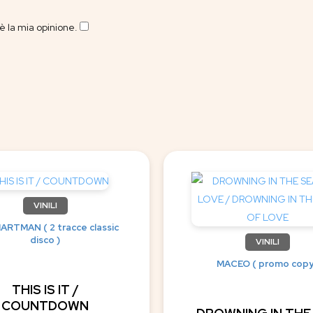
 la mia opinione.
​
VINILI
ARTMAN ( 2 tracce classic
disco )
VINILI
MACEO ( promo copy
THIS IS IT /
COUNTDOWN