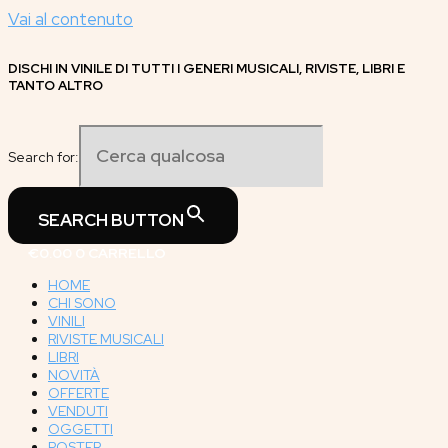
Vai al contenuto
DISCHI IN VINILE DI TUTTI I GENERI MUSICALI, RIVISTE, LIBRI E
TANTO ALTRO
Search for:
SEARCH BUTTON
€
0.00
0
CARRELLO
HOME
CHI SONO
VINILI
RIVISTE MUSICALI
LIBRI
NOVITÀ
OFFERTE
VENDUTI
OGGETTI
POSTER