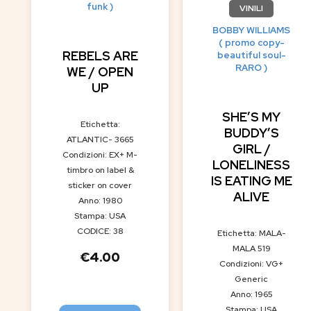
funk )
VINILI
BOBBY WILLIAMS
( promo copy-
REBELS ARE
beautiful soul-
RARO )
WE / OPEN
UP
SHE’S MY
Etichetta:
BUDDY’S
ATLANTIC- 3665
GIRL /
Condizioni: EX+ M-
LONELINESS
timbro on label &
IS EATING ME
sticker on cover
ALIVE
Anno: 1980
Stampa: USA
CODICE: 38
Etichetta: MALA-
MALA 519
€
4.00
Condizioni: VG+
Generic
Anno: 1965
Stampa: USA