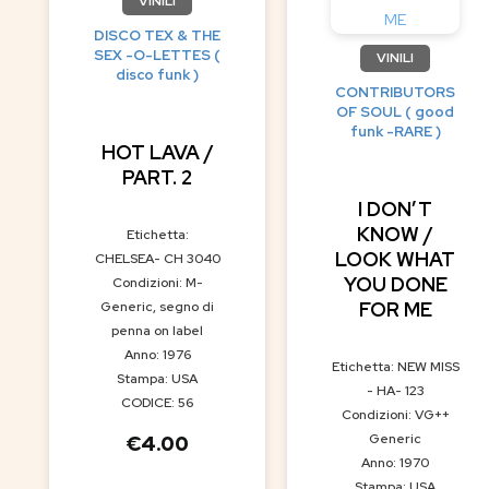
VINILI
DISCO TEX & THE
SEX -O-LETTES (
VINILI
disco funk )
CONTRIBUTORS
OF SOUL ( good
funk -RARE )
HOT LAVA /
PART. 2
I DON’T
KNOW /
Etichetta:
LOOK WHAT
CHELSEA- CH 3040
YOU DONE
Condizioni: M-
FOR ME
Generic, segno di
penna on label
Anno: 1976
Etichetta: NEW MISS
Stampa: USA
- HA- 123
CODICE: 56
Condizioni: VG++
Generic
€
4.00
Anno: 1970
Stampa: USA