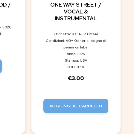
OD /
ONE WAY STREET /
VOCAL &
INSTRUMENTAL
- 5020
l
Etichetta: R C A- PB 10341
Condizioni: VG+ Generic- segno di
penna on label
Anno: 1975
Stampa: USA
CODICE: 16
€
3.00
AGGIUNGI AL CARRELLO