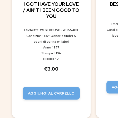
I GOT HAVE YOUR LOVE
BES
/ AIN’T I BEEN GOOD TO
YOU
Eti
Condizi
Etichetta: WESTBOUND- WB 55403
lab
Condizioni: EX+ Generic timbri &
segni di penna on label
Anno: 1977
Stampa: USA
CODICE: 71
€
3.00
AG
AGGIUNGI AL CARRELLO