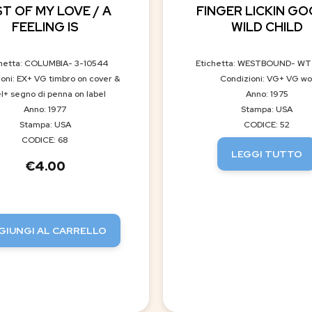
T OF MY LOVE / A
FINGER LICKIN GO
FEELING IS
WILD CHILD
chetta: COLUMBIA- 3-10544
Etichetta: WESTBOUND- WT
oni: EX+ VG timbro on cover &
Condizioni: VG+ VG wo
el+ segno di penna on label
Anno: 1975
Anno: 1977
Stampa: USA
Stampa: USA
CODICE: 52
CODICE: 68
LEGGI TUTTO
€
4.00
GIUNGI AL CARRELLO