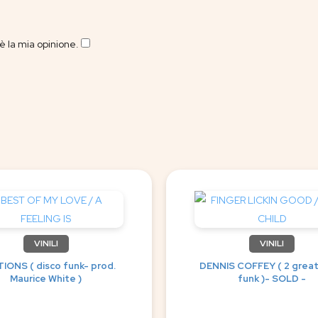
 la mia opinione.
​
VINILI
VINILI
IONS ( disco funk- prod.
DENNIS COFFEY ( 2 great
Maurice White )
funk )- SOLD -