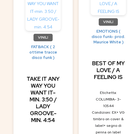
VINILI
EMOTIONS (
disco funk- prod.
VINILI
Maurice White )
FATBACK ( 2
ottime tracce
disco funk )
BEST OF MY
LOVE / A
FEELING IS
TAKE IT ANY
WAY YOU
WANT IT-
Etichetta:
MIN. 3:50 /
COLUMBIA- 3-
LADY
10544
GROOVE-
Condizioni: EX+ VG
MIN. 4:54
timbro on cover &
label+ segno di
penna on label