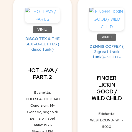
VINILI
VINILI
DISCO TEX & THE
SEX -O-LETTES (
DENNIS COFFEY (
disco funk )
2 great track
funk )- SOLD -
HOT LAVA /
PART. 2
FINGER
LICKIN
GOOD /
Etichetta:
WILD CHILD
CHELSEA- CH 3040
Condizioni: M-
Generic, segno di
Etichetta:
penna on label
WESTBOUND- WT-
Anno: 1976
5020
Stampa: USA