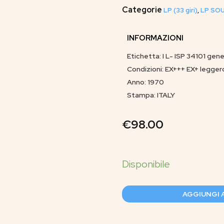
Categorie
LP (33 giri)
,
LP SOU
INFORMAZIONI
Etichetta: I L- ISP 34101 gen
Condizioni: EX+++ EX+ legger
Anno: 1970
Stampa: ITALY
€
98.00
AGGIUNGI 