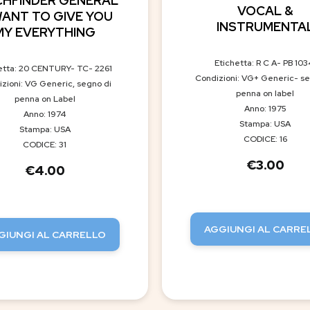
CHFINDER GENERAL
VOCAL &
 WANT TO GIVE YOU
INSTRUMENTA
MY EVERYTHING
Etichetta: R C A- PB 103
etta: 20 CENTURY- TC- 2261
Condizioni: VG+ Generic- se
zioni: VG Generic, segno di
penna on label
penna on Label
Anno: 1975
Anno: 1974
Stampa: USA
Stampa: USA
CODICE: 16
CODICE: 31
€
3.00
€
4.00
AGGIUNGI AL CARRE
GIUNGI AL CARRELLO