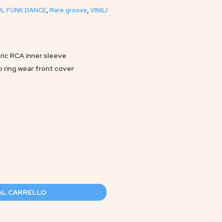
L FUNK DANCE
,
Rare groove
,
VINILI
eric RCA inner sleeve
o ring wear front cover
AL CARRELLO