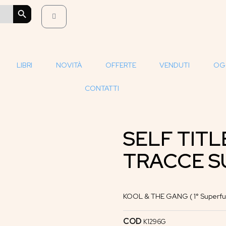
SEARCH BUTTON
LIBRI
NOVITÀ
OFFERTE
VENDUTI
OG
CONTATTI
SELF TITL
TRACCE S
KOOL & THE GANG ( 1° Superfu
COD
K1296G