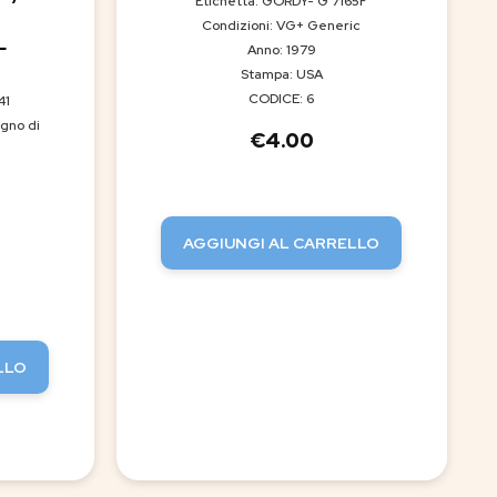
Etichetta: GORDY- G 7165F
Condizioni: VG+ Generic
L
Anno: 1979
Stampa: USA
CODICE: 6
41
gno di
€
4.00
AGGIUNGI AL CARRELLO
LLO