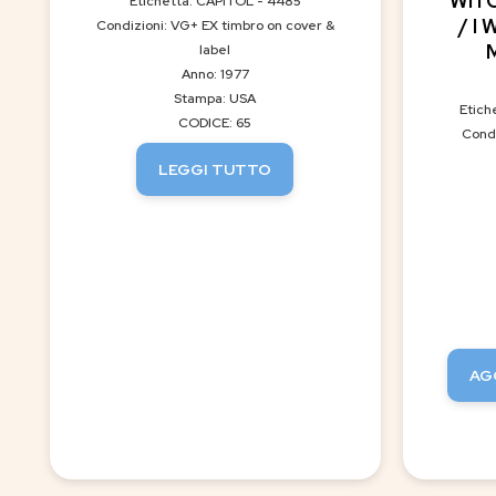
WIT
Etichetta: CAPITOL - 4485
/ I
Condizioni: VG+ EX timbro on cover &
label
Anno: 1977
Stampa: USA
Etich
CODICE: 65
Condi
LEGGI TUTTO
AG