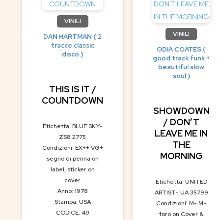
VINILI
VINILI
DAN HARTMAN ( 2
tracce classic
ODIA COATES (
disco )
good track funk +
beautiful slow
soul )
THIS IS IT /
COUNTDOWN
SHOWDOWN
/ DON’T
Etichetta: BLUE SKY-
LEAVE ME IN
ZS8 2775
THE
Condizioni: EX++ VG+
MORNING
segno di penna on
label, sticker on
cover
Etichetta: UNITED
Anno: 1978
ARTIST- UA 35799
Stampa: USA
Condizioni: M- M-
CODICE: 49
foro on Cover &