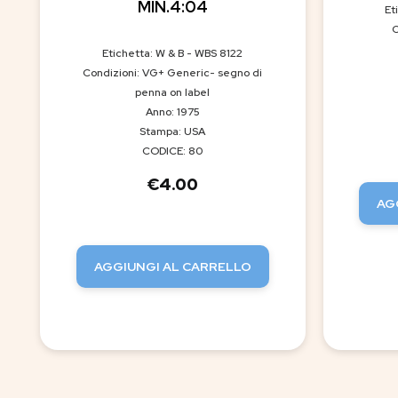
MIN.4:04
Et
C
Etichetta: W & B - WBS 8122
Condizioni: VG+ Generic- segno di
penna on label
Anno: 1975
Stampa: USA
CODICE: 80
€
4.00
AG
AGGIUNGI AL CARRELLO