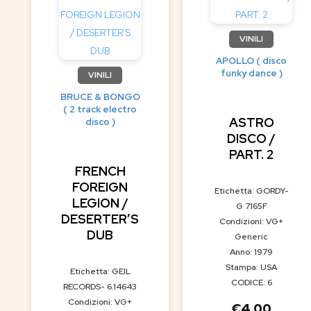
VINILI
APOLLO ( disco
funky dance )
VINILI
BRUCE & BONGO
( 2 track electro
ASTRO
disco )
DISCO /
PART. 2
FRENCH
FOREIGN
Etichetta: GORDY-
LEGION /
G 7165F
DESERTER’S
Condizioni: VG+
DUB
Generic
Anno: 1979
Stampa: USA
Etichetta: GEIL
CODICE: 6
RECORDS- 6.14643
Condizioni: VG+
€
4.00