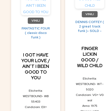
VINILI
VINILI
DENNIS COFFEY (
2 great track
FANTASTIC FOUR
funk )- SOLD -
( classic disco
funk )
FINGER
LICKIN
I GOT HAVE
GOOD /
YOUR LOVE /
WILD CHILD
AIN’T I BEEN
GOOD TO
YOU
Etichetta:
WESTBOUND- WT-
5020
Etichetta:
Condizioni: VG+ VG
WESTBOUND- WB
wol
55403
Anno: 1975
Condizioni: EX+