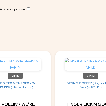
 la mia opinione.
​
VINILI
VINILI
SCO TEX & THE SEX -O-
DENNIS COFFEY ( 2 great
ETTES ( disco dance )
funk )- SOLD -
TROLLIN’/ WE’RE
FINGER LICKIN GO