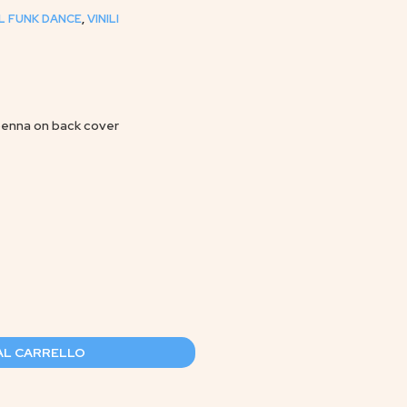
L FUNK DANCE
,
VINILI
penna on back cover
AL CARRELLO