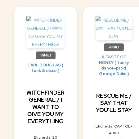
VINILI
VINILI
A TASTE OF
HONEY ( funky
CARL DOUGLAS (
dance-prod.
funk & disco )
George Duke )
WITCHFINDER
RESCUE ME /
GENERAL / I
SAY THAT
WANT TO
YOU’LL STAY
GIVE YOU MY
EVERYTHING
Etichetta: CAPITOL-
4888
Etichetta: 20