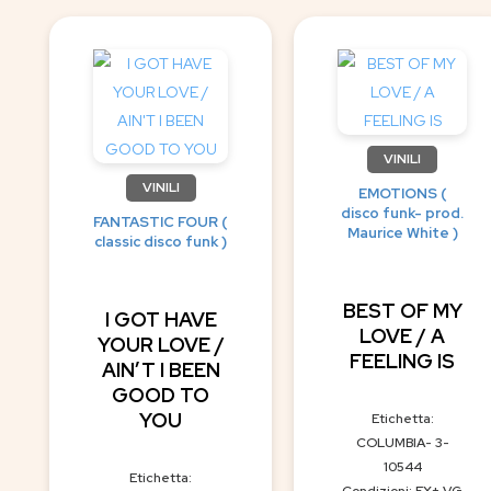
VINILI
VINILI
EMOTIONS (
disco funk- prod.
FANTASTIC FOUR (
Maurice White )
classic disco funk )
BEST OF MY
I GOT HAVE
LOVE / A
YOUR LOVE /
FEELING IS
AIN’T I BEEN
GOOD TO
YOU
Etichetta:
COLUMBIA- 3-
10544
Etichetta:
Condizioni: EX+ VG