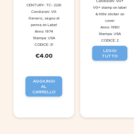
Condizioni: VG+
CENTURY- TC- 2261
VG+ stamp on label
Condizioni: VG
& little sticker on
Generic, segno di
cover
penna on Label
Anno: 1980
Anno: 1974
Stampa: USA
Stampa: USA
CODICE: 2
CODICE: 31
LEGGI
€
4.00
TUTTO
AGGIUNGI
AL
CARRELLO