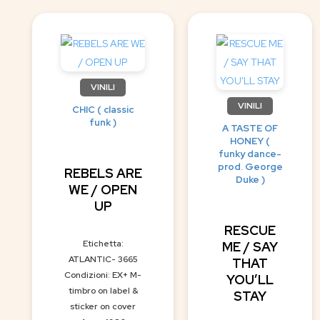
VINILI
VINILI
CHIC ( classic
funk )
A TASTE OF
HONEY (
funky dance-
prod. George
REBELS ARE
Duke )
WE / OPEN
UP
RESCUE
Etichetta:
ME / SAY
ATLANTIC- 3665
THAT
Condizioni: EX+ M-
YOU’LL
timbro on label &
STAY
sticker on cover