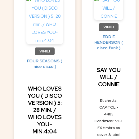
VINILI
EDDIE
HENDERSON (
disco funk )
VINILI
FOUR SEASONS (
nice disco )
SAY YOU
WILL /
CONNIE
WHO LOVES
YOU ( DISCO
Etichetta:
VERSION ) 5:
CAPITOL -
28 MIN. /
4485
WHO LOVES
Condizioni: VG+
YOU-
EX timbro on
MIN.4:04
cover & label