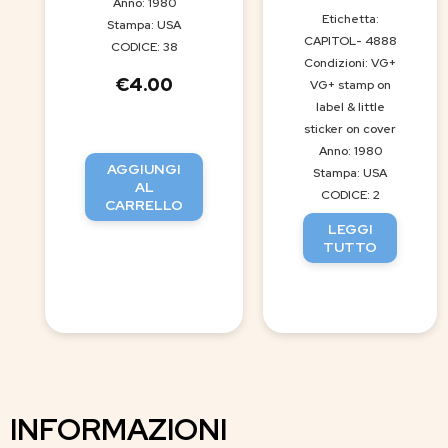
Anno: 1980
Etichetta:
Stampa: USA
CAPITOL- 4888
CODICE: 38
Condizioni: VG+
€
4.00
VG+ stamp on
label & little
sticker on cover
Anno: 1980
AGGIUNGI
Stampa: USA
AL
CODICE: 2
CARRELLO
LEGGI
TUTTO
INFORMAZIONI