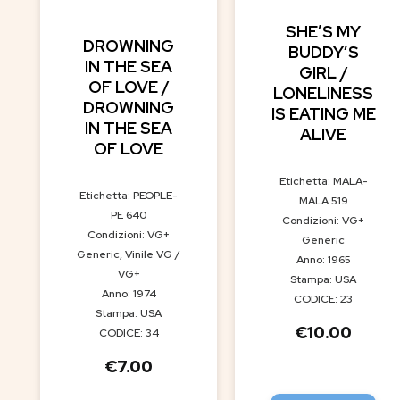
SHE’S MY
DROWNING
BUDDY’S
IN THE SEA
GIRL /
OF LOVE /
LONELINESS
DROWNING
IS EATING ME
IN THE SEA
ALIVE
OF LOVE
Etichetta: MALA-
Etichetta: PEOPLE-
MALA 519
PE 640
Condizioni: VG+
Condizioni: VG+
Generic
Generic, Vinile VG /
Anno: 1965
VG+
Stampa: USA
Anno: 1974
CODICE: 23
Stampa: USA
€
10.00
CODICE: 34
€
7.00