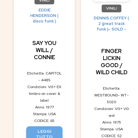
VINILI
VINILI
EDDIE
HENDERSON (
DENNIS COFFEY (
disco funk )
2 great track
funk )- SOLD -
SAY YOU
WILL /
FINGER
CONNIE
LICKIN
GOOD /
WILD CHILD
Etichetta: CAPITOL
- 4485
Condizioni: VG+ EX
Etichetta:
timbro on cover &
WESTBOUND- WT-
label
5020
Anno: 1977
Condizioni: VG+ VG
Stampa: USA
wol
CODICE: 65
Anno: 1975
Stampa: USA
LEGGI
CODICE: 52
TUTTO