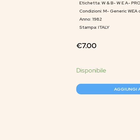
Etichetta: W & B- W E A- P
Condizioni: M- Generic WEA 
Anno: 1982
Stampa: ITALY
€
7.00
AGGIUNGI 