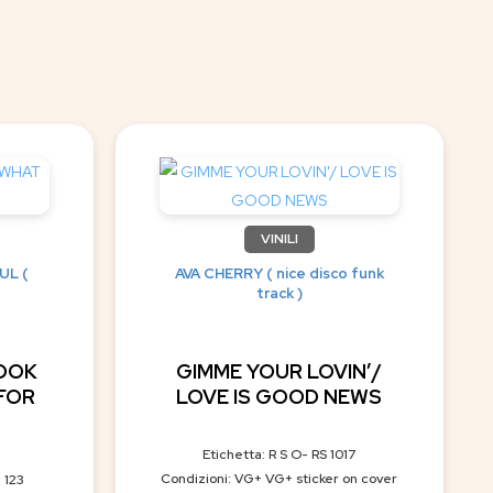
VINILI
UL (
AVA CHERRY ( nice disco funk
track )
LOOK
GIMME YOUR LOVIN’/
FOR
LOVE IS GOOD NEWS
Etichetta: R S O- RS 1017
Condizioni: VG+ VG+ sticker on cover
 123