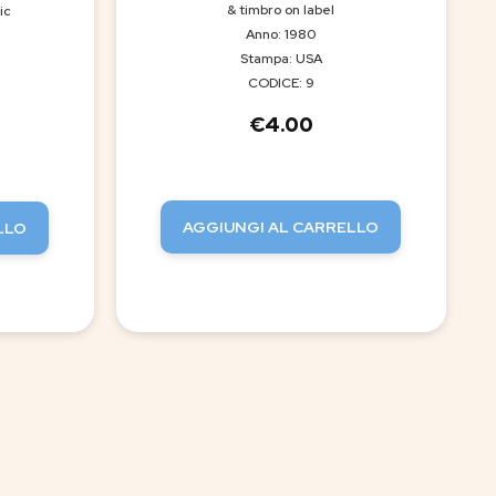
& timbro on label
ic
Anno: 1980
Stampa: USA
CODICE: 9
€
4.00
AGGIUNGI AL CARRELLO
LLO