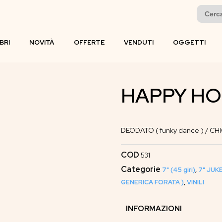
Search
for:
IBRI
NOVITÀ
OFFERTE
VENDUTI
OGGETTI
HAPPY HO
DEODATO ( funky dance ) / CHIC
COD
531
Categorie
7" (45 giri)
,
7" JUK
GENERICA FORATA )
,
VINILI
INFORMAZIONI