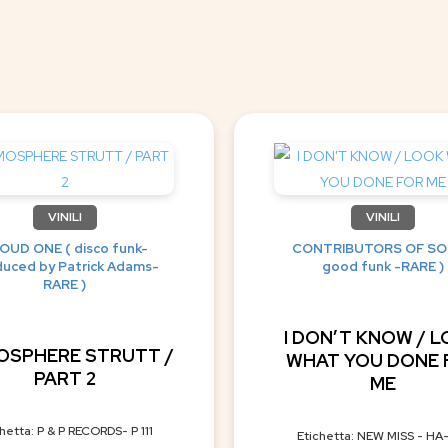
VINILI
VINILI
OUD ONE ( disco funk-
CONTRIBUTORS OF SO
uced by Patrick Adams-
good funk -RARE )
RARE )
I DON’T KNOW / 
OSPHERE STRUTT /
WHAT YOU DONE 
PART 2
ME
hetta: P & P RECORDS- P 111
Etichetta: NEW MISS - HA-