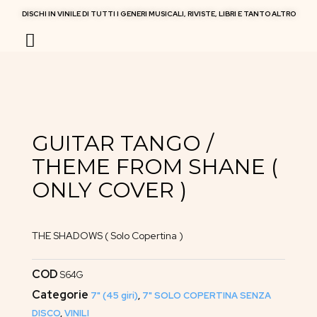
DISCHI IN VINILE DI TUTTI I GENERI MUSICALI, RIVISTE, LIBRI E TANTO ALTRO
RIVISTE MUSICALI
GUITAR TANGO /
THEME FROM SHANE (
ONLY COVER )
THE SHADOWS ( Solo Copertina )
COD
S64G
Categorie
7" (45 giri)
,
7" SOLO COPERTINA SENZA
DISCO
,
VINILI