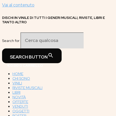
Vai al contenuto
DISCHI IN VINILE DI TUTTI I GENERI MUSICALI, RIVISTE, LIBRI E
TANTO ALTRO
Search for:
SEARCH BUTTON
€
0.00
0
CARRELLO
HOME
CHI SONO
VINILI
RIVISTE MUSICALI
LIBRI
NOVITÀ
OFFERTE
VENDUTI
OGGETTI
POSTER