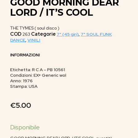
GOOD MORNING DEAR
LORD / IT’S COOL
THE TYMES ( soul disco )
COD
Categorie
263
7" (45 giri)
,
7" SOUL FUNK
DANCE
,
VINILI
INFORMAZIONI
Etichetta: R C A – PB 10561
Condizioni: EX+ Generic wol
Anno: 1976
Stampa: USA
€
5.00