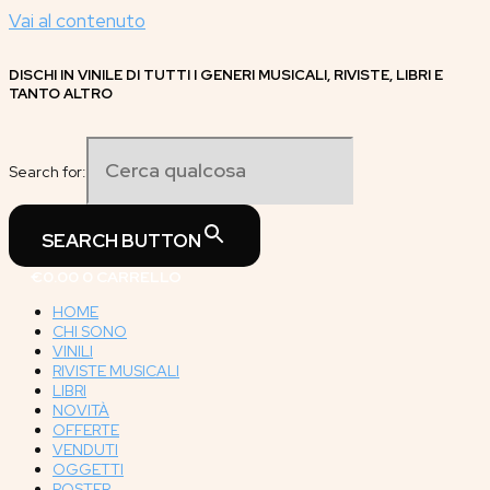
Vai al contenuto
DISCHI IN VINILE DI TUTTI I GENERI MUSICALI, RIVISTE, LIBRI E
TANTO ALTRO
Search for:
SEARCH BUTTON
€
0.00
0
CARRELLO
HOME
CHI SONO
VINILI
RIVISTE MUSICALI
LIBRI
NOVITÀ
OFFERTE
VENDUTI
OGGETTI
POSTER