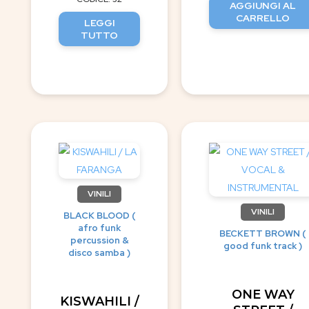
AGGIUNGI AL
CARRELLO
LEGGI
TUTTO
VINILI
VINILI
BLACK BLOOD (
afro funk
BECKETT BROWN (
percussion &
good funk track )
disco samba )
ONE WAY
KISWAHILI /