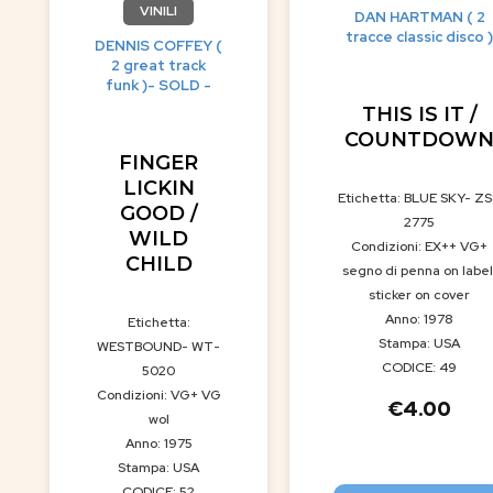
VINILI
DAN HARTMAN ( 2
tracce classic disco )
DENNIS COFFEY (
2 great track
funk )- SOLD -
THIS IS IT /
COUNTDOW
FINGER
LICKIN
Etichetta: BLUE SKY- Z
GOOD /
2775
WILD
Condizioni: EX++ VG+
CHILD
segno di penna on label
sticker on cover
Anno: 1978
Etichetta:
Stampa: USA
WESTBOUND- WT-
CODICE: 49
5020
Condizioni: VG+ VG
€
4.00
wol
Anno: 1975
Stampa: USA
CODICE: 52