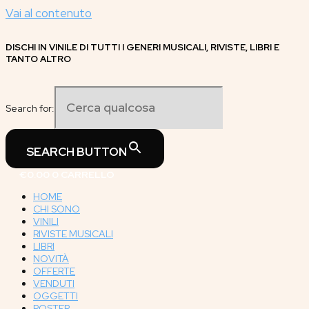
Vai al contenuto
DISCHI IN VINILE DI TUTTI I GENERI MUSICALI, RIVISTE, LIBRI E
TANTO ALTRO
Search for:
SEARCH BUTTON
€
0.00
0
CARRELLO
HOME
CHI SONO
VINILI
RIVISTE MUSICALI
LIBRI
NOVITÀ
OFFERTE
VENDUTI
OGGETTI
POSTER