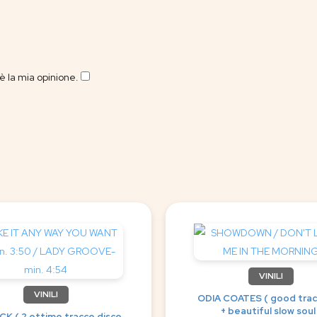
 la mia opinione.
​
VINILI
VINILI
ODIA COATES ( good trac
+ beautiful slow soul
K ( 2 ottime tracce disco