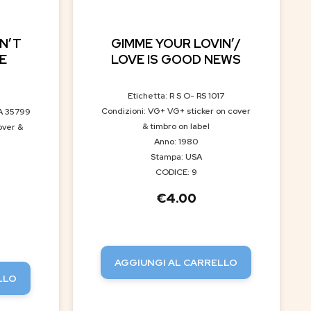
N’T
GIMME YOUR LOVIN’/
E
LOVE IS GOOD NEWS
Etichetta: R S O- RS 1017
Condizioni: VG+ VG+ sticker on cover
A 35799
& timbro on label
over &
Anno: 1980
Stampa: USA
CODICE: 9
€
4.00
AGGIUNGI AL CARRELLO
LLO