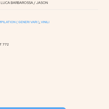
/ LUCA BARBAROSSA / JASON
PILATION ( GENERI VARI )
,
VINILI
T 772