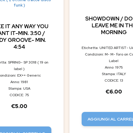
funk )
SHOWDOWN / DO
LEAVE ME IN TH
E IT ANY WAY YOU
MORNING
NT IT-MIN. 3:50 /
DY GROOVE- MIN.
4:54
Etichetta: UNITED ARTIST- U
Condizioni: M- M- foro on C
Label
etta: SPRING- SP 3018 ( 19 on
Anno: 1975
label )
Stampa: ITALY
ondizioni: EX++ Generic
CODICE: 13
Anno: 1981
Stampa: USA
€
6.00
CODICE: 75
€
5.00
AGGIUNGI AL CARRE