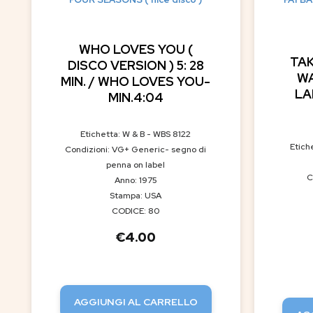
WHO LOVES YOU (
TAK
DISCO VERSION ) 5: 28
WA
MIN. / WHO LOVES YOU-
LA
MIN.4:04
Etichetta: W & B - WBS 8122
Etich
Condizioni: VG+ Generic- segno di
penna on label
C
Anno: 1975
Stampa: USA
CODICE: 80
€
4.00
AGGIUNGI AL CARRELLO