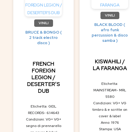
VINILI
VINILI
BLACK BLOOD (
afro funk
BRUCE & BONGO (
percussion & disco
2 track electro
samba )
disco )
KISWAHILI /
FRENCH
LA FARANGA
FOREIGN
LEGION /
DESERTER’S
Etichetta:
DUB
MAINSTREAM- MRL
5580
Condizioni: VG+ VG
Etichetta: GEIL
timbro & e scritte on
RECORDS- 6.14643
cover & label
Condizioni: VG+ VG+
Anno: 1976
segno di prennarello
Stampa: USA