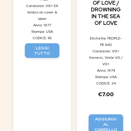
OF LOVE /
Condizioni: VG+ EX
DROWNING
timbro on cover &
IN THE SEA
label
OF LOVE
Anno: 1977
Stampa: USA
CODICE: 65
Etichetta: PEOPLE-
PE 640
LEGGI
Condizioni: VG+
TUTTO
Generic, Vinile VG /
VG+
Anno: 1974
Stampa: USA
CODICE: 34
€
7.00
AGGIUNGI
AL
CARRELLO