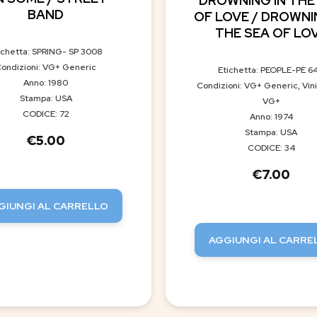
DROWNING IN THE
BAND
OF LOVE / DROWNI
THE SEA OF LO
ichetta: SPRING- SP 3008
ondizioni: VG+ Generic
Etichetta: PEOPLE-PE 6
Anno: 1980
Condizioni: VG+ Generic, Vini
Stampa: USA
VG+
CODICE: 72
Anno: 1974
Stampa: USA
€
5.00
CODICE: 34
€
7.00
GIUNGI AL CARRELLO
AGGIUNGI AL CARRE