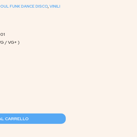
 SOUL FUNK DANCE DISCO
,
VINILI
001
VG / VG+ )
AL CARRELLO