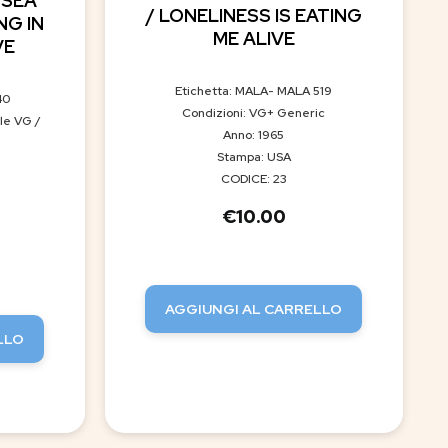
 SEA
/ LONELINESS IS EATING
NG IN
ME ALIVE
VE
Etichetta: MALA- MALA 519
40
Condizioni: VG+ Generic
le VG /
Anno: 1965
Stampa: USA
CODICE: 23
€
10.00
AGGIUNGI AL CARRELLO
LLO