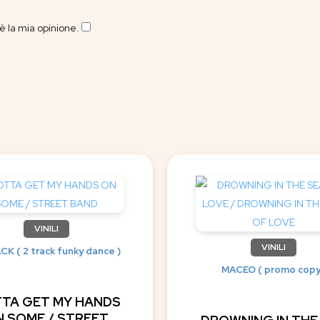
 la mia opinione.
​
VINILI
VINILI
CK ( 2 track funky dance )
MACEO ( promo copy
TA GET MY HANDS
 SOME / STREET