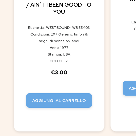
/ AIN’T I BEEN GOOD TO
YOU
Et
Etichetta: WESTBOUND- WB 55403
C
Condizioni: EX+ Generic timbri &
segni di penna on label
Anno: 1977
Stampa: USA
CODICE: 71
€
3.00
AG
AGGIUNGI AL CARRELLO