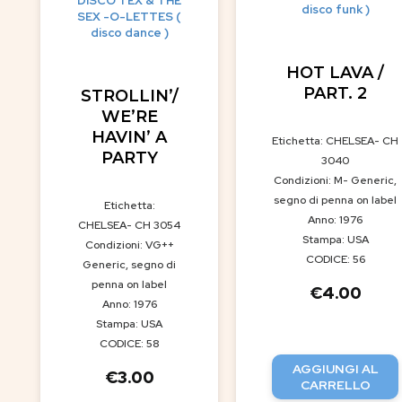
DISCO TEX & THE
disco funk )
SEX -O-LETTES (
disco dance )
HOT LAVA /
PART. 2
STROLLIN’/
WE’RE
HAVIN’ A
Etichetta: CHELSEA- CH
PARTY
3040
Condizioni: M- Generic,
segno di penna on label
Etichetta:
Anno: 1976
CHELSEA- CH 3054
Stampa: USA
Condizioni: VG++
CODICE: 56
Generic, segno di
penna on label
€
4.00
Anno: 1976
Stampa: USA
CODICE: 58
AGGIUNGI AL
€
3.00
CARRELLO