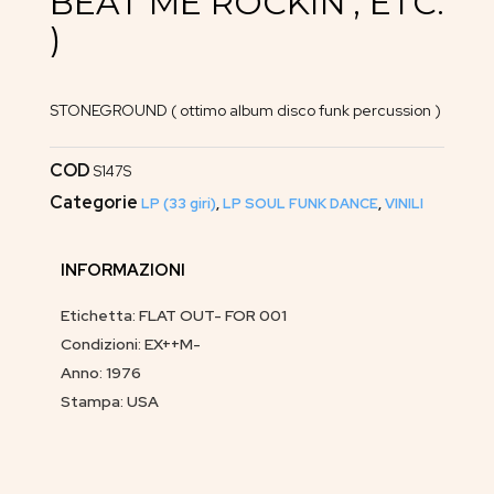
BEAT ME ROCKIN’, ETC.
)
STONEGROUND ( ottimo album disco funk percussion )
COD
S147S
Categorie
LP (33 giri)
,
LP SOUL FUNK DANCE
,
VINILI
INFORMAZIONI
Etichetta: FLAT OUT- FOR 001
Condizioni: EX++M-
Anno: 1976
Stampa: USA