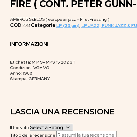
FIRE ( CONT. PETER GUNN
AMBROS SEELOS ( european jazz – First Pressing )
COD
Categorie
278
LP (33 giri)
,
LP JAZZ, FUNK JAZZ & F
INFORMAZIONI
Etichetta: M P S- MPS 15 202 ST
Condizioni: VG+ VG
Anno: 1968
Stampa: GERMANY
LASCIA UNA RECENSIONE
Il tuo voto
Titolo della recensione