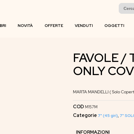
Search
for:
IBRI
NOVITÀ
OFFERTE
VENDUTI
OGGETTI
FAVOLE / 
ONLY COV
MARTA MANDELLI ( Solo Coperti
COD
M157M
Categorie
7" (45 giri)
,
7" SOL
INFORMAZIONI