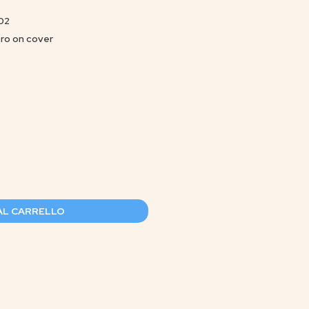
02
bro on cover
AL CARRELLO