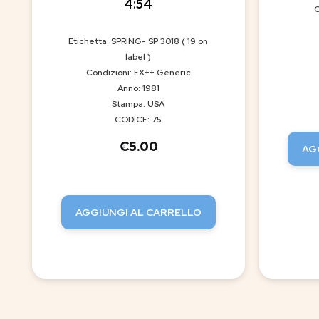
4:54
C
Etichetta: SPRING- SP 3018 ( 19 on
label )
Condizioni: EX++ Generic
Anno: 1981
Stampa: USA
CODICE: 75
€
5.00
AG
AGGIUNGI AL CARRELLO