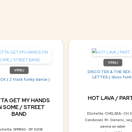
VINILI
VINILI
DISCO TEX & THE SEX 
LETTES ( disco funk 
CK ( 2 track funky dance )
HOT LAVA / PART
TA GET MY HANDS
 SOME / STREET
BAND
Etichetta: CHELSEA- CH 
Condizioni: M- Generic, se
penna on label
ichetta: SPRING- SP 3008