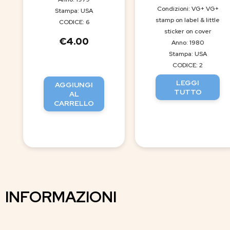
Condizioni: VG+ VG+
Stampa: USA
stamp on label & little
CODICE: 6
sticker on cover
€
4.00
Anno: 1980
Stampa: USA
CODICE: 2
LEGGI
AGGIUNGI
TUTTO
AL
CARRELLO
INFORMAZIONI