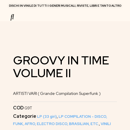
DISCHI IN VINILE DI TUTTI I GENERI MUSICALI, RIVISTE, LIBRI E TANTO ALTRO
RIVISTE MUSICALI
GROOVY IN TIME
VOLUME II
ARTISTI VARI ( Grande Compilation Superfunk )
COD
G9T
Categorie
LP (33 giri)
,
LP COMPILATION - DISCO,
FUNK, AFRO, ELECTRO DISCO, BRASILIAN, ETC.
,
VINILI