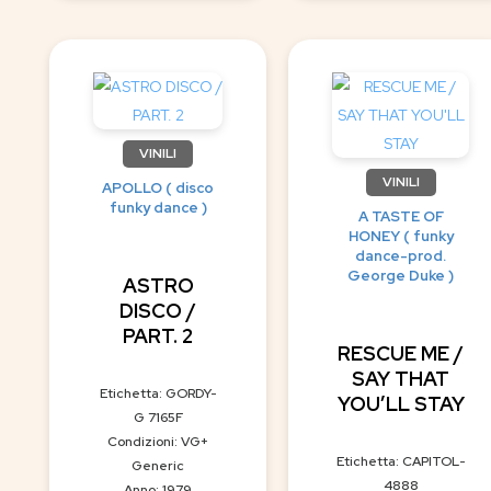
VINILI
VINILI
APOLLO ( disco
funky dance )
A TASTE OF
HONEY ( funky
dance-prod.
George Duke )
ASTRO
DISCO /
PART. 2
RESCUE ME /
SAY THAT
Etichetta: GORDY-
YOU’LL STAY
G 7165F
Condizioni: VG+
Etichetta: CAPITOL-
Generic
4888
Anno: 1979