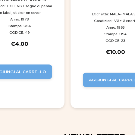
oni: EX++ VG+ segno di penna
n label, sticker on cover
Etichetta: MALA- MALA 
Anno: 1978
Condizioni: VG+ Gener
Stampa: USA
Anno: 1965
CODICE: 49
Stampa: USA
CODICE: 23
€
4.00
€
10.00
GIUNGI AL CARRELLO
AGGIUNGI AL CARRE