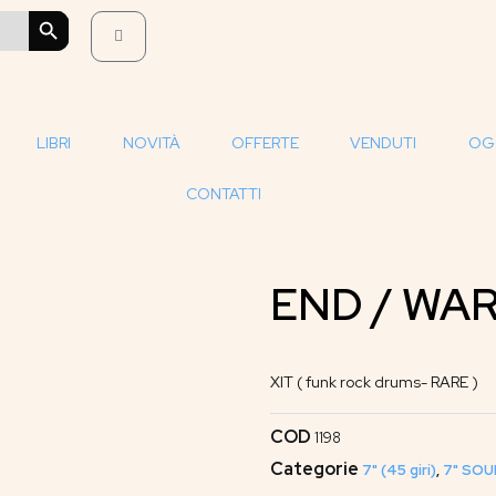
SEARCH BUTTON
LIBRI
NOVITÀ
OFFERTE
VENDUTI
OG
CONTATTI
END / WA
XIT ( funk rock drums- RARE )
COD
1198
Categorie
7" (45 giri)
,
7" SOU