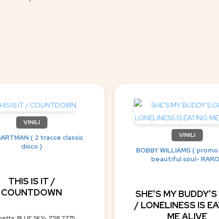
VINILI
VINILI
ARTMAN ( 2 tracce classic
disco )
BOBBY WILLIAMS ( promo
beautiful soul- RARO
THIS IS IT /
COUNTDOWN
SHE’S MY BUDDY’S
/ LONELINESS IS E
ME ALIVE
hetta: BLUE SKY- ZS8 2775