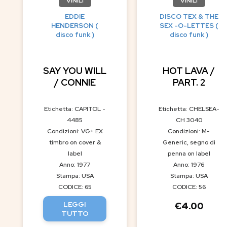
VINILI
VINILI
EDDIE
DISCO TEX & THE
HENDERSON (
SEX -O-LETTES (
disco funk )
disco funk )
SAY YOU WILL
HOT LAVA /
/ CONNIE
PART. 2
Etichetta: CAPITOL -
Etichetta: CHELSEA-
4485
CH 3040
Condizioni: VG+ EX
Condizioni: M-
timbro on cover &
Generic, segno di
label
penna on label
Anno: 1977
Anno: 1976
Stampa: USA
Stampa: USA
CODICE: 65
CODICE: 56
LEGGI
€
4.00
TUTTO