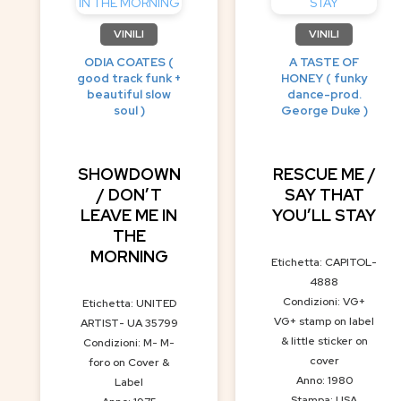
VINILI
VINILI
ODIA COATES (
A TASTE OF
good track funk +
HONEY ( funky
beautiful slow
dance-prod.
soul )
George Duke )
SHOWDOWN
RESCUE ME /
/ DON’T
SAY THAT
LEAVE ME IN
YOU’LL STAY
THE
MORNING
Etichetta: CAPITOL-
4888
Condizioni: VG+
Etichetta: UNITED
VG+ stamp on label
ARTIST- UA 35799
& little sticker on
Condizioni: M- M-
cover
foro on Cover &
Anno: 1980
Label
Stampa: USA