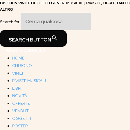
DISCHI IN VINILE DI TUTTI I GENERI MUSICALI, RIVISTE, LIBRI E TANTO
Vai
ALTRO
al
contenuto
Search for:
SEARCH BUTTON
€
0.00
0
CARRELLO
HOME
CHI SONO
VINILI
RIVISTE MUSICALI
LIBRI
NOVITÀ
OFFERTE
VENDUTI
OGGETTI
POSTER