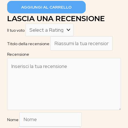
E'
AGGIUNGI AL CARRELLO
ANCORA
LASCIA UNA RECENSIONE
GIORNO
/
Il tuo voto
SENZA
ANIMA
Titolo della recensione
(
Recensione
solo
Copertina
)
quantità
Nome