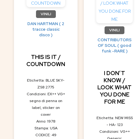
VINILI
DAN HARTMAN ( 2
tracce classic
VINILI
disco )
CONTRIBUTORS
OF SOUL ( good
funk -RARE )
THIS IS IT /
COUNTDOWN
I DON’T
KNOW /
Etichetta: BLUE SKY-
LOOK WHAT
ZS8 2775
YOU DONE
Condizioni: EX++ VG+
FOR ME
segno di penna on
label, sticker on
cover
Etichetta: NEW MISS
Anno: 1978
- HA- 123
Stampa: USA
Condizioni: VG++
CODICE: 49
Generic