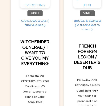
VINILI
VINILI
CARL DOUGLAS (
BRUCE & BONGO
funk & disco )
( 2 track electro
disco )
WITCHFINDER
FRENCH
GENERAL / I
FOREIGN
WANT TO
LEGION /
GIVE YOU MY
DESERTER’S
EVERYTHING
DUB
Etichetta: 20
Etichetta: GEIL
CENTURY- TC- 2261
RECORDS- 6.14643
Condizioni: VG
Condizioni: VG+
Generic, segno di
VG+ segno di
penna on Label
prennarello on
Anno: 1974