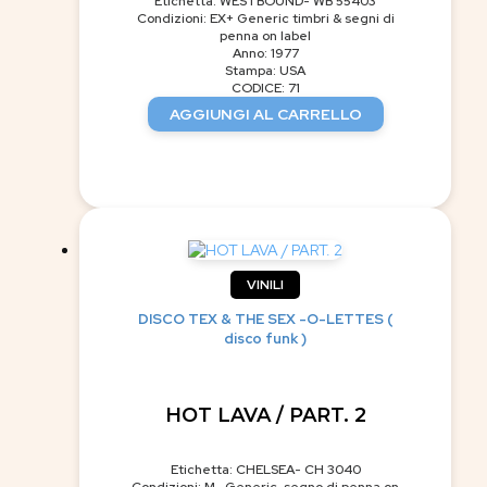
Etichetta: WESTBOUND- WB 55403
Condizioni: EX+ Generic timbri & segni di
penna on label
Anno: 1977
Stampa: USA
CODICE: 71
AGGIUNGI AL CARRELLO
VINILI
DISCO TEX & THE SEX -O-LETTES (
disco funk )
HOT LAVA / PART. 2
Etichetta: CHELSEA- CH 3040
Condizioni: M- Generic, segno di penna on