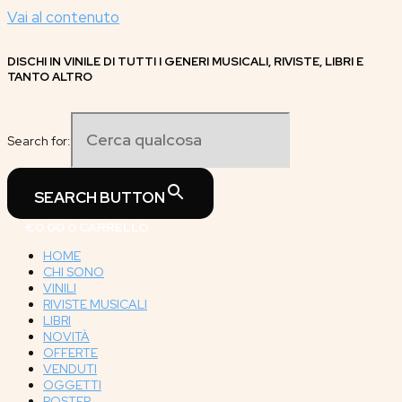
Vai al contenuto
DISCHI IN VINILE DI TUTTI I GENERI MUSICALI, RIVISTE, LIBRI E
TANTO ALTRO
Search for:
SEARCH BUTTON
€
0.00
0
CARRELLO
HOME
CHI SONO
VINILI
RIVISTE MUSICALI
LIBRI
NOVITÀ
OFFERTE
VENDUTI
OGGETTI
POSTER