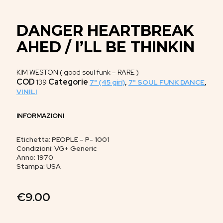
DANGER HEARTBREAK
AHED / I’LL BE THINKIN
KIM WESTON ( good soul funk – RARE )
COD
Categorie
139
7" (45 giri)
,
7" SOUL FUNK DANCE
,
VINILI
INFORMAZIONI
Etichetta: PEOPLE – P- 1001
Condizioni: VG+ Generic
Anno: 1970
Stampa: USA
€
9.00