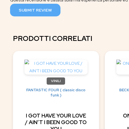
Questa recensione è basata sulla mia esperienza personale ed è
SUBMIT REVIEW
PRODOTTI CORRELATI
VINILI
FANTASTIC FOUR ( classic disco
BECK
funk )
I GOT HAVE YOUR LOVE
O
/ AIN’T I BEEN GOOD TO
YOU