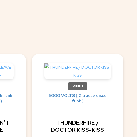
VINILI
k funk
5000 VOLTS ( 2 tracce disco
 )
funk )
N’T
THUNDERFIRE /
E
DOCTOR KISS-KISS