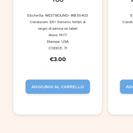
Etichetta: WESTBOUND- WB 55403
E
Condizioni: EX+ Generic timbri &
Condi
segni di penna on label
Anno: 1977
Stampa: USA
CODICE: 71
€
3.00
AGGIUNGI AL CARRELLO
AG