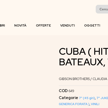
Search
for:
IBRI
NOVITÀ
OFFERTE
VENDUTI
OGGETTI
CUBA ( HI
BATEAUX,
GIBSON BROTHERS / CLAUDIA P
COD
649
Categorie
7" (45 giri)
,
7" JUK
GENERICA FORATA )
,
VINILI