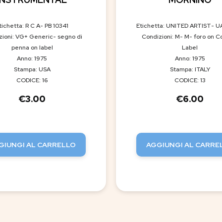
tichetta: R C A- PB 10341
Etichetta: UNITED ARTIST- U
zioni: VG+ Generic- segno di
Condizioni: M- M- foro on C
penna on label
Label
Anno: 1975
Anno: 1975
Stampa: USA
Stampa: ITALY
CODICE: 16
CODICE: 13
€
3.00
€
6.00
GIUNGI AL CARRELLO
AGGIUNGI AL CARRE