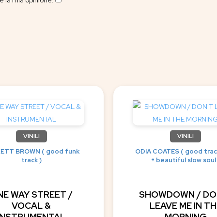
 la mia opinione.
​
VINILI
VINILI
ETT BROWN ( good funk
ODIA COATES ( good trac
track )
+ beautiful slow soul
NE WAY STREET /
SHOWDOWN / DO
VOCAL &
LEAVE ME IN TH
INSTRUMENTAL
MORNING