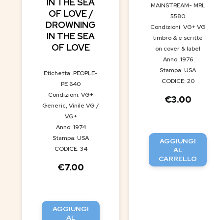
IN THE SEA
MAINSTREAM- MRL
OF LOVE /
5580
DROWNING
Condizioni: VG+ VG
IN THE SEA
timbro & e scritte
OF LOVE
on cover & label
Anno: 1976
Stampa: USA
Etichetta: PEOPLE-
CODICE: 20
PE 640
Condizioni: VG+
€
3.00
Generic, Vinile VG /
VG+
Anno: 1974
Stampa: USA
AGGIUNGI
CODICE: 34
AL
CARRELLO
€
7.00
AGGIUNGI
AL