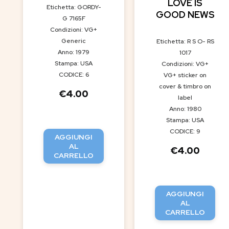
LOVE IS
Etichetta: GORDY-
GOOD NEWS
G 7165F
Condizioni: VG+
Generic
Etichetta: R S O- RS
Anno: 1979
1017
Stampa: USA
Condizioni: VG+
CODICE: 6
VG+ sticker on
cover & timbro on
€
4.00
label
Anno: 1980
Stampa: USA
CODICE: 9
AGGIUNGI
AL
€
4.00
CARRELLO
AGGIUNGI
AL
CARRELLO